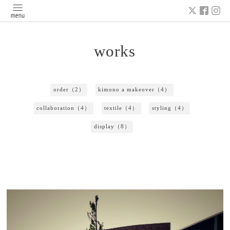
works
order（2）
kimono a makeover（4）
collaboration（4）
textile（4）
styling（4）
display（8）